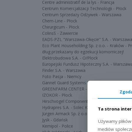
Centre administratif de la lys - Francja
Centrum Komercjalizacji Technologii - Płock
Centrum Sprzedaży Odżywek - Warszawa
Chem-Line - Płock
Chirurgicum - Płock
ColinsS - Zawiercie
EADS-PZL "Warszawa-Okęcie" S.A. - Warszaw
Eco Plant Householding Sp. z o.o. - Kraków 
dług przekazany do egzekucji komorniczej!
Elektrobudowa S.A. - O/Płock
Europejski Fundusz Hipoteczny S.A. - Warszaw
Finder S.A. - Warszawa
Foto Pasja - Niemcy
Gannet Guard Systems S.A. - Warszawa
GREENFARM CENTER - Czech Republic
Zgod
IZOKOR - Płock
Hirschvogel Components Poland Sp. z o.o. - Gl
Hydrapres S.A. - Solec Kujawski
Ta strona inte
Jürgen Armack Sp. z o.o. - Piła
Jysk - Gdańsk
Używamy plików c
Kemipol - Police
mediów społeczn