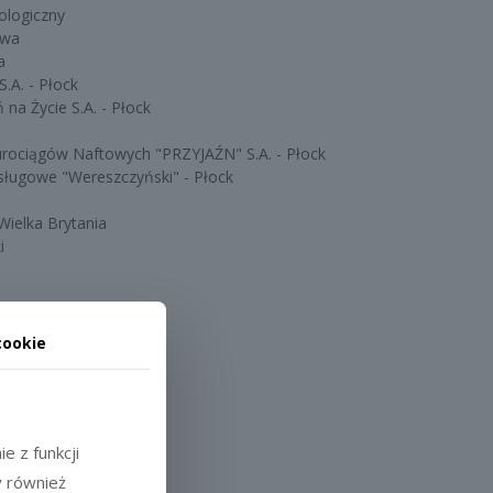
ologiczny
awa
a
.A. - Płock
na Życie S.A. - Płock
Rurociągów Naftowych "PRZYJAŹN" S.A. - Płock
sługowe "Wereszczyński" - Płock
Wielka Brytania
i
cookie
tynie
e z funkcji
awa
y również