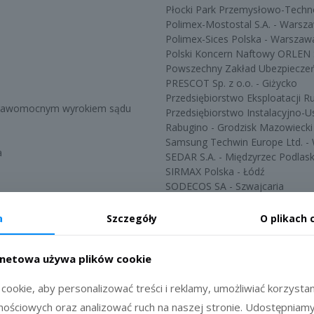
Płocki Park Przemysłowo-Techn
Polimex-Mostostal S.A. - Warsz
Polimex-Sices Polska - Warszaw
Polski Koncern Naftowy ORLEN S
Powszechny Zakład Ubezpieczeń 
PRESCOT Sp. z o.o. - Giżycko
a
Przedsiębiorstwo Eksploatacji 
- Prawomocnym wyrokiem sądu
Przedsiębiorstwo Instalacyjno-U
Rabugino - Grodzisk Mazowiecki
Samsung Techwin Europe Ltd. - 
a
SEDAR S.A. - Międzyrzec Podlask
SIRMAX Polska - Łódź
SODECOS SA - Szwajcaria
SoftHard S.A. - Płock
"Społem" PSS "Zgoda" - Płock
a
Szczegóły
O plikach 
Stahl GmbH - Niemcy
iwice
Talangsmedjan - Szwecja
rnetowa używa plików cookie
Teatr im. Stefana Jaracza w Olsz
Tecnimont Poland - Warszawa
ookie, aby personalizować treści i reklamy, umożliwiać korzystani
TLC Sp. z o.o. - Gorlice
Tramwaje Warszawskie - Warsz
ościowych oraz analizować ruch na naszej stronie. Udostępniam