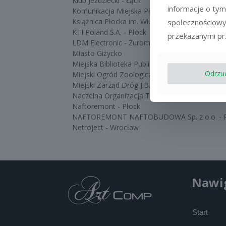
Klub Jeździecki - Łąck
informacje o tym
Komunikacja Miejska Płock
Książnica Płocka im. Wł. Broniewskiego
społecznościowy
KTI Poland S.A. - Płock
przekazanymi prz
LDM Electronic - Żuromin
Miasto Giżycko
Miejska Biblioteka Publiczna - Sierpc
Odrzu
Miejski Ogród Zoologiczny - Płock
Miejski Zarząd Dróg J.B. w Płocku
Naczelna Organizacja Techniczna - Płock
Naftoremont - Płock
NAFTOREMONT NAFTOBUDOWA Sp. z o.o. - P
Netroject - Wrocław
Nawi
Start