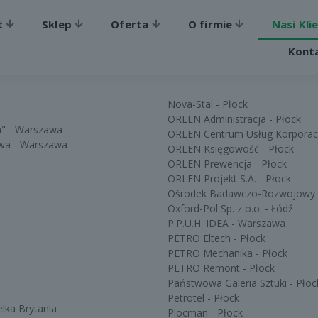
t
Sklep
Oferta
O firmie
Nasi Kli
Kont
Nova-Stal - Płock
ORLEN Administracja - Płock
a" - Warszawa
ORLEN Centrum Usług Korporacy
ctwa - Warszawa
ORLEN Księgowość - Płock
ORLEN Prewencja - Płock
ORLEN Projekt S.A. - Płock
Ośrodek Badawczo-Rozwojowy Pr
Oxford-Pol Sp. z o.o. - Łódź
P.P.U.H. IDEA - Warszawa
PETRO Eltech - Płock
PETRO Mechanika - Płock
PETRO Remont - Płock
Państwowa Galeria Sztuki - Płoc
Petrotel - Płock
elka Brytania
Plocman - Płock