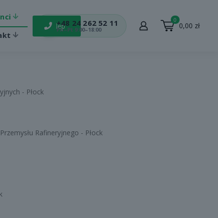
enci
0
+48 24 262 52 11
0,00
zł
Sklep
Pn–Pt 9:00–18:00
akt
jnych - Płock
zemysłu Rafineryjnego - Płock
k