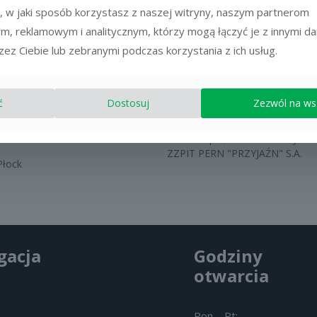
Transfer Nowoczesnych Technolo
, w jaki sposób korzystasz z naszej witryny, naszym partnerom
Trans-Kop s.c - Płock
m, reklamowym i analitycznym, którzy mogą łączyć je z innymi d
VENT Kamiński i S-ka Sp.J. - Kra
WITLEATHER - Skoczów
ez Ciebie lub zebranymi podczas korzystania z ich usług.
Wydawnictwo Edukacyjne - War
Zakład Energetyczny S.A. - Płock
Zomax - Reda
ć
Dostosuj
Zezwól na ws
ZEP-MOT - Płock
ZEP-OSR - Płock
ZERO a spol, s. r. o. - Czechy
ZZPIT PERN "PRZYJAŹN" S.A.
łock
gacja
Godziny
otwarcia
Pon – Pt: