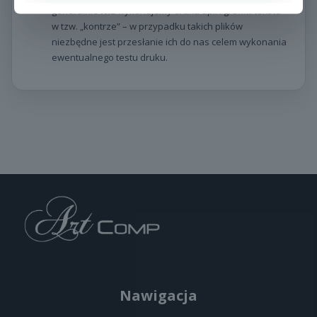
generalnie
NIE
wykonujemy druku apli i grafiki/tekstu
w tzw. „kontrze” – w przypadku takich plików
niezbędne jest przesłanie ich do nas celem wykonania
ewentualnego testu druku.
Waga
0,2 kg
Rozmiar elipsy
30×20 mm – 830 szt., 40×20 mm – 620 szt., 40×25 mm – 510
szt., 45×30 mm – 390 szt., 50×25 mm – 430 szt., 50×30 mm
– 360 szt., 55×35 mm – 275 szt., 60×30 mm – 285 szt., 60×35
mm – 245 szt., 70×35 mm – 210 szt., 70×40 mm – 185 szt.,
80×40 mm – 160 szt.
Nawigacja