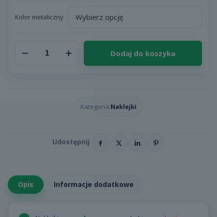
Kolor metaliczny
ilość
Dodaj do koszyka
Naklejki
foliowe
owalne
-
nadruk
1
Kategoria:
Naklejki
kolor
metaliczny
Opis
Informacje dodatkowe