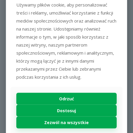
Używamy plików cookie, aby personalizować
Ponadto jest on także przeszło 3-krotnie bardziej
treści i reklamy, umożliwiać korzystanie z funkcji
odporny na ścieranie
niż naklejki z druku
mediów społecznościowych oraz analizować ruch
solwentowego !!!
na naszej stronie. Udostępniamy również
Druk jest również odporny na niektóre słabsze
informacje o tym, w jaki sposób korzystasz z
alkohole i detergenty!!!
naszej witryny, naszym partnerom
Ze względu na brak rastra (druk nie składa się z
społecznościowym, reklamowym i analitycznym,
„kropek”) technologia idealnie nadaje się do druku
którzy mogą łączyć je z innymi danymi
fotokodów czy kodów kreskowych na folii !!! Dzięki
temu również np. mały tekst jest bardzo wyraźny.
przekazanymi przez Ciebie lub zebranymi
podczas korzystania z ich usług.
Technologia umożliwia wykonanie naklejek
naklejanych na szybę od środka
(dodatkowy kolor
biały jako „ekran”).
Odrzuć
Pełną paletę kolorów znajdą Państwo
tutaj
, natomiast
drugi plik
prezentuje bardzo interesujące duotony
Dostosuj
(kolory powstające po druku 2 kolorami, kolor-na-kolor),
np. możliwe do osiągnięcia piękne pastele.
Zezwól na wszystkie
UWAGA
– w tej technologii druku