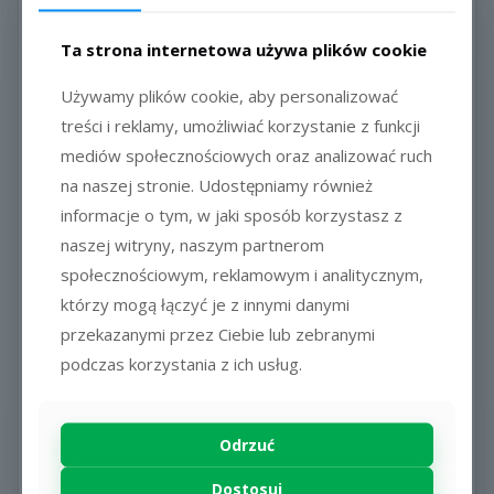
odklejania ulega zniszczeniu, kruszy się i nie daje się
odkleić w całości.
Ta strona internetowa używa plików cookie
Grubość: 55 mikronów bez papieru kryjącego.
Folia NIE przewodzi prądu elektrycznego, dzięki czemu
Używamy plików cookie, aby personalizować
doskonale nadaje się do naklejania bezpośrednio na
treści i reklamy, umożliwiać korzystanie z funkcji
obwody drukowane.
mediów społecznościowych oraz analizować ruch
Odporność na temperaturę: -40 do +90 st. Celsjusza.
Folia NIE powinna być służyć do zabezpieczania dwóch
na naszej stronie. Udostępniamy również
powierzchni, które podlegają drganiom lub mogą się
informacje o tym, w jaki sposób korzystasz z
względem siebie przesuwać w trakcie normalnego
naszej witryny, naszym partnerom
użytkowania gdyż może dojść do samoistnego
społecznościowym, reklamowym i analitycznym,
pęknięcia plomby – w takich przypadkach
zdecydowanie zalecamy stosowanie plomb VOID,
którzy mogą łączyć je z innymi danymi
znajdujących się również w naszej ofercie.
przekazanymi przez Ciebie lub zebranymi
podczas korzystania z ich usług.
Zalecenia:
Powierzchnia, na którą naklejana jest folia, musi być
oczyszczona z kurzu, smarów oraz innych
zanieczyszczeń, które mogłyby wpłynąć niekorzystnie
Odrzuć
na trwałość jej przyklejenia.
Świeżo lakierowane lub malowane powierzchnie
Dostosuj