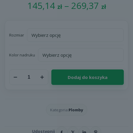
Zakre
145,14
–
269,37
zł
zł
cen:
od
145,14
Rozmiar
do
269,37
Kolor nadruku
ilość
Dodaj do koszyka
Plomby
kruszące
prostokątne
z
nadrukiem
w
Kategoria:
Plomby
kolorze