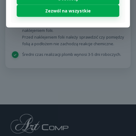
powinny być pozostawione do wyschnięcia przez
Zezwól na wszystkie
minimum 3 tygodnie. Możliwości zastosowania
wybranych lakierów lub farb z folią samoprzylepną
powinny zostać sprawdzone przed ostatecznym
naklejeniem folii.
Przed naklejeniem folii należy sprawdzić czy pomiędzy
folią a podłożem nie zachodzą reakcje chemiczne.
Średni czas realizacji plomb wynosi 3-5 dni roboczych.
Waga
0,1 kg